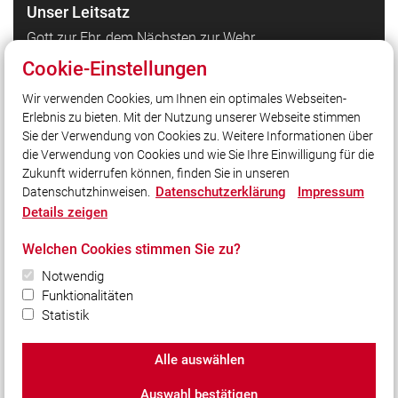
Unser Leitsatz
Gott zur Ehr, dem Nächsten zur Wehr.
Cookie-Einstellungen
Quicklinks
Wir verwenden Cookies, um Ihnen ein optimales Webseiten-
Erlebnis zu bieten. Mit der Nutzung unserer Webseite stimmen
LFV Bayern
Sie der Verwendung von Cookies zu. Weitere Informationen über
Quicklink intern
die Verwendung von Cookies und wie Sie Ihre Einwilligung für die
Zukunft widerrufen können, finden Sie in unseren
Datenschutzerklärung
Impressum
Datenschutzhinweisen.
Social Media
Details zeigen
Auch unterwegs immer auf dem Laufenden bleiben?
Welchen Cookies stimmen Sie zu?
Bleiben Sie mit uns in Kontakt und vernetzen Sie sich
mit uns!
Notwendig
Funktionalitäten
Statistik
Alle auswählen
© 2026 Freiwillige Feuerwehr Pfuhl e. V.
Auswahl bestätigen
Impressum
|
Datenschutz
|
Cookie-Einstellungen